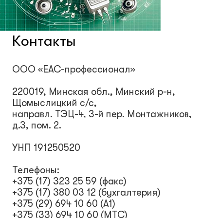
Системы контроля и управления
доступом
Контакты
Сетевое оборудование
ООО «ЕАС-профессионал»
220019, Минская обл., Минский р-н,
Защитные сейферы и боксы
Щомыслицкий с/с,
направл. ТЭЦ-4, 3-й пер. Монтажников,
Зеркала безопасности
д.3, пом. 2.
УНП 191250520
Климатический шкафы
Телефоны:
+375 (17) 323 25 59 (факс)
Монтажные шкафы
+375 (17) 380 03 12 (бухгалтерия)
+375 (29) 694 10 60 (А1)
+375 (33) 694 10 60 (МТС)