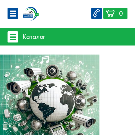
0
О компании
Каталог
Вакансии
Сервис
Системы видеонаблюдения
Контакты
Системы защиты товаров от краж
Счетчики посетителей
Защита товара на стеллажах
Системы фонового озвучивания
помещений