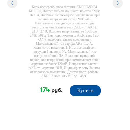
Блок бесперебойного питания ST-ББП-50/24
БЕЛЫЙ, Потребляемая мощность по сети 220В:
160 Вт, Напряжение выходное,номинальное при
наличии напряжения сети 220B: 24В,
Напряжение выходное,номинальное при
отсутствии напряжения сети 220B (от АКБ):
21В...27 В, Входное напряжение: от 150В до
243В 50Гц, Тип подключаемых АКБ: 2шт. 12В
7А/ч (последовательное соединение),
Максимальный ток заряда АКБ: 1,0 А,
Количество выходов: 1, Номинальный ток
нагрузки 1 выхода: 5А, Максимальный ток
нагрузки общий: 5А, Величина пульсаций
выходного напряжения при номинальном токе
нагрузки: не более 120мВ, Напряжение отсечки
АКБ от нагрузки: 20 В, Индикация: есть, Защита
от короткого замыкания, Длительность работы
АКБ 1,5 часа, от -5°С до +45°C
174
руб.
Купить