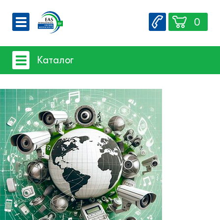
0
О компании
Каталог
Вакансии
Сервис
Системы видеонаблюдения
Контакты
Системы защиты товаров от краж
Счетчики посетителей
Защита товара на стеллажах
Системы фонового озвучивания
помещений