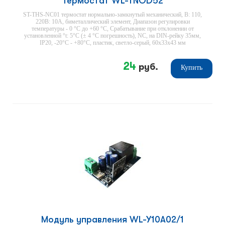
Термостат WL-TNOD52
ST-THS-NC01 термостат нормально-замкнутый механический, В: 110,
220В: 10А, биметаллический элемент, Диапазон регулировки
температуры - 0 °С до +60 °С, Срабатывание при отклонении от
установленной °t: 5°С (± 4 °С погрешность), NC, на DIN-рейку 35мм,
IP20, -20°С - +80°С, пластик, светло-серый, 60х33х43 мм
24
руб.
Купить
Модуль управления WL-Y10A02/1