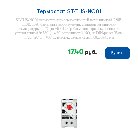
Термостат ST-THS-NO01
ST-THS-NO01 термостат нормально-открытый механический, 220В,
110В: 15А, биметаллический элемент, диапазон регулировки
температуры - 0 °С до +60 °С, Срабатывание при отклонении от
установленной °t: 5°С (± 4 °С погрешность), NO, на DIN-рейку 35мм,
IP20, -20°С - +80°С, пластик, светло-серый, 60х33х43 мм
17.40
руб.
Купить