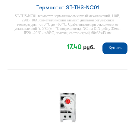
Термостат ST-THS-NC01
ST-THS-NC01 термостат нормально-замкнутый механический, 110В,
220В: 10А, биметаллический элемент, диапазон регулировки
температуры - от 0 °С до +60 °С, Срабатывание при отклонении от
установленной °t: 5°С (± 4 °С погрешность), NC, на DIN-рейку 35мм,
IP20, -20°С - +80°С, пластик, светло-серый, 60х33х43 мм
17.40
руб.
Купить