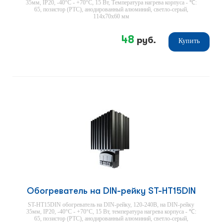
35мм, IP20, -40°С - +70°С, 15 Вт, Температура нагрева корпуса - ℃:
65, позистор (PTC), анодированный алюминий, светло-серый,
114х70х60 мм
48
руб.
Купить
Обогреватель на DIN-рейку ST-HT15DIN
ST-HT15DIN обогреватель на DIN-рейку, 120-240В, на DIN-рейку
35мм, IP20, -40°С - +70°С, 15 Вт, температура нагрева корпуса - ℃:
65, позистор (PTC), анодированный алюминий, светло-серый,