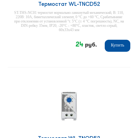
Термостат WL-TNCD52
ST-THS-NC01 термостат нормально-замкнутый механический, В: 110,
220В: 10А, биметаллический элемент, 0 °С до +60 °С, Срабатывание
при отклонении от установленной °t: 5°С (± 4 °С погрешность), NC, на
DIN-рейку 35мм, IP20, -20°С - +80°С, пластик, светло-серый,
60х33х43 мм
24
руб.
Купить