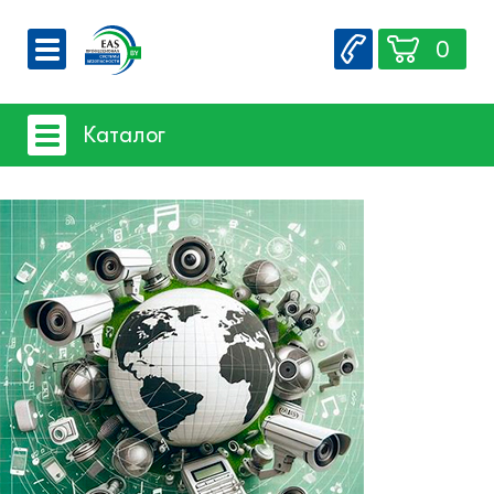
0
О компании
Каталог
Вакансии
Сервис
Системы видеонаблюдения
Контакты
Системы защиты товаров от краж
Счетчики посетителей
Защита товара на стеллажах
Системы фонового озвучивания
помещений