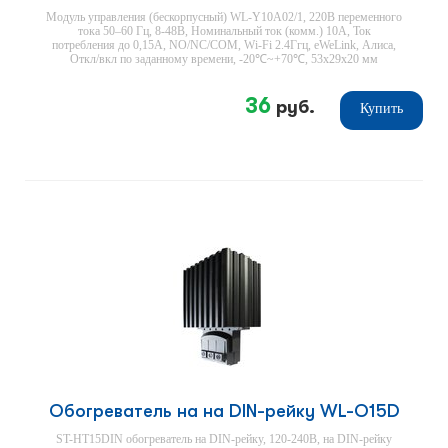
Модуль управления (бескорпусный) WL-Y10A02/1, 220В переменного
тока 50–60 Гц, 8-48В, Номинальный ток (комм.) 10А, Ток
потребления до 0,15А, NO/NC/COM, Wi-Fi 2.4Ггц, eWeLink, Алиса,
Откл/вкл по заданному времени, -20℃~+70℃, 53х29х20 мм
36
руб.
Купить
Обогреватель на на DIN-рейку WL-O15D
ST-HT15DIN обогреватель на DIN-рейку, 120-240В, на DIN-рейку