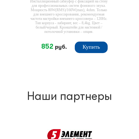
Инсталляционный сабвуфер с фиксацией на стену
для профессиональных систем фонового звука.
Мощность 80W(RMS)/160W(max), 4ohm. Только
для внешнего кроссирования, рекомендуемая
частота настройки внешнего кроссовера – 120Hz.
Тип корпуса - лабиринт, вес – 8,4kg. Цвет –
белый/черный. Кронштейн для настенной /
потолочной установки – опция.
852
руб.
Купить
Наши партнеры