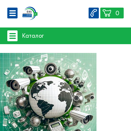
0
О компании
Каталог
Вакансии
Сервис
Системы видеонаблюдения
Контакты
Системы защиты товаров от краж
Счетчики посетителей
Защита товара на стеллажах
Системы фонового озвучивания
помещений