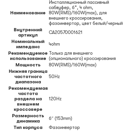
Инсталляционный пассивный
сабвуфер, 6”, 4 ohm,
Наименование
80W(RMS)/160W(max), для
внешнего кроссирования,
фазоинвертор, цвет белый/черный
Внутренний
CA20570001621
артикул
Номинальный
4ohm
импеданс
Рекомендуемое
Только для внешнего
использование
(опционального) кроссирования
Мощность
80W(RMS)/160W(max)
Нижняя граница
частотного
50Hz
диапазона
Рекомендуемая
частота
раздела на
120Hz
внешнем
кроссовере
Размерность
6″ (153mm)
динамика
Тип корпуса
Фазоинвертор