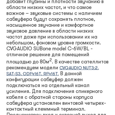
добавит глубины и плотности звучанию в
области низких частот, и что самое
важное – звуковые системы с наличием
сабвуфера будут сохранять плотное,
насыщенное звучание и комфортное
звуковое давление в области низких
частот даже при использовании их на
небольшом, фоновом уровне громкости.
CVGAUDIO SUBone model С-6W/BL -
отличное решение для помещений
2
площадью до 80м
. В качестве сателлитов
рекомендуем модели
CVGAUDIO NUT3:2,
В данной
SAT-S3, ODF416T, RF416T.
конфигурации сабвуфер должен
подключаться на отдельный канал
усиления. Для подключения спикерного
кабеля с обратной стороны корпуса
сабвуфера установлен винтовой четырех-
контактный клеммный терминал.
Предусмотрен вход и сквозной выход для