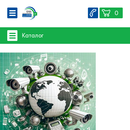
0
О компании
Каталог
Вакансии
Сервис
Системы видеонаблюдения
Контакты
Системы защиты товаров от краж
Счетчики посетителей
Защита товара на стеллажах
Системы фонового озвучивания
помещений