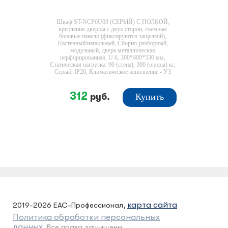
Шкаф ST-NCP6U03 (СЕРЫЙ) С ПОЛКОЙ,
крепления дверцы с двух сторон, съемные
боковые панели (фиксируются защелкой),
Настенный/напольный, Сборно-разборный,
модульный, дверь металлическая
перфорированная, U 6, 300*400*530 мм,
Статическая нагрузка: 90 (стена), 300 (опоры) кг,
Серый, IP20, Климатическое исполнение - УЗ
312
руб.
Купить
карта сайта
2019-2026 ЕАС-Профессионал,
Политика обработки персональных
данных.
Все права защищены