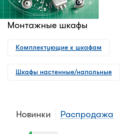
Системы контроля и управления
доступом
Монтажные шкафы
Сетевое оборудование
Комплектующие к шкафам
Защитные сейферы и боксы
Шкафы настенные/напольные
Зеркала безопасности
Климатический шкафы
Монтажные шкафы
Новинки
Распродажа
- Комплектующие к шкафам
- Шкафы настенные/напольные