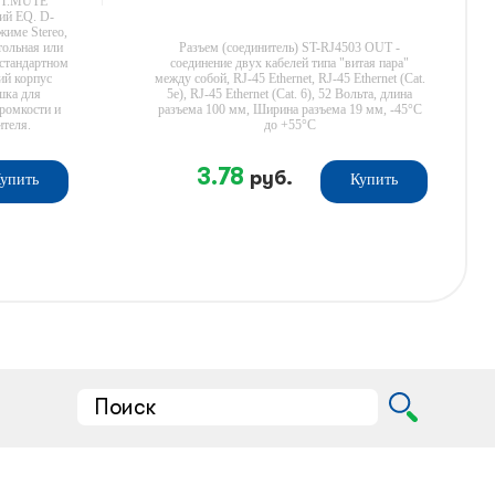
EXT.MUTE
ий EQ. D-
жиме Stereo,
тольная или
Разъем (соединитель) ST-RJ4503 OUT -
 стандартном
соединение двух кабелей типа "витая пара"
ий корпус
между собой, RJ-45 Ethernet, RJ-45 Ethernet (Cat.
шка для
5e), RJ-45 Ethernet (Cat. 6), 52 Вольта, длина
ромкости и
разъема 100 мм, Ширина разъема 19 мм, -45°C
ителя.
до +55°C
3.78
руб.
упить
Купить