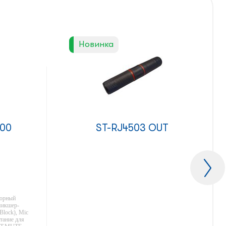
Новинка
100
ST-RJ4503 OUT
юрный
микшер-
Block), Mic
итание для