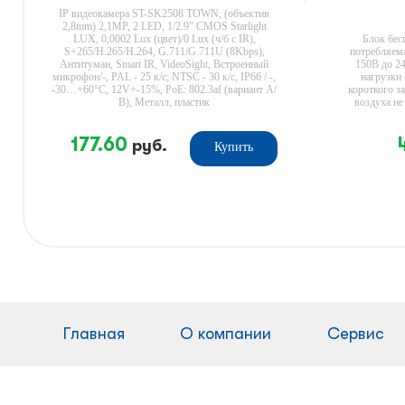
IP видеокамера ST-SK2508 TOWN, (объектив
2,8mm) 2,1MP, 2 LED, 1/2.9" CMOS Starlight
LUX, 0,0002 Lux (цвет)/0 Lux (ч/б c IR),
Блок бес
S+265/H.265/H.264, G.711/G.711U (8Kbps),
потребляема
Антитуман, Smart IR, VideoSight, Встроенный
150В до 2
микрофон/-, PAL - 25 к/с; NTSC - 30 к/с, IP66 / -,
нагрузки 
-30…+60°С, 12V+-15%, PoE: 802.3af (вариант А/
короткого з
В), Металл, пластик
воздуха не
177.60
руб.
Купить
Главная
О компании
Сервис