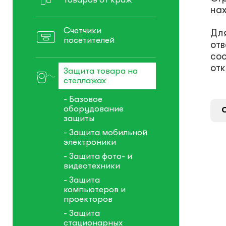
нах
Счетчики
Для
посетителей
от
со
отк
Защита товара на
стеллажах
- Базовое
оборудование
защиты
- Защита мобильной
электроники
- Защита фото- и
видеотехники
- Защита
компьютеров и
проекторов
- Защита
стационарных