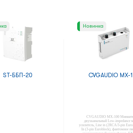
нка
Новинка
ST-ББП-20
CVGAUDIO MX-
CVGAUDIO MX-100 Миниат
двухканальный Low-impedance 
усилитель, Line in (2RCA/3-pin Euro
In (3-pin Euroblock), фантомное п