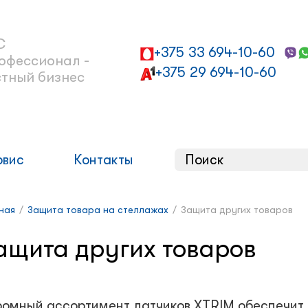
С
+375 33 694-10-60
офессионал -
+375 29 694-10-60
стный бизнес
рвис
Контакты
ная
/
Защита товара на стеллажах
/
Защита других товаров
ащита других товаров
ромный ассортимент датчиков XTRIM обеспечит 