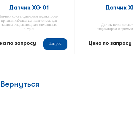
Датчик XG 01
Датчик X
Датчики со светодиодным индикатором,
прямым кабелем 2м и магнитом, для
защиты открывающихся стеклянных
Датчик-петля со св
витрин
индикатором и прямым
на по запросу
Цена по запросу
Запрос
Вернуться