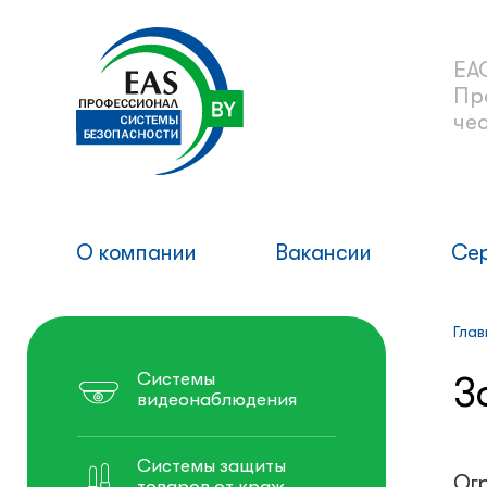
ЕА
Пр
че
О компании
Вакансии
Се
Глав
Системы
З
видеонаблюдения
Системы защиты
Ог
товаров от краж