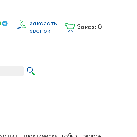
заказать
Заказ:
0
звонок
Вход для
юрлиц
защиту практически любых товаров,