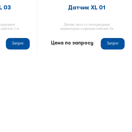
L 03
Датчик XL 01
етодиодным
Датчик-лассо со светодиодным
 кабелем 2 м
индикатором и прямым кабелем 2м
Цена по запросу
Запрос
Запрос