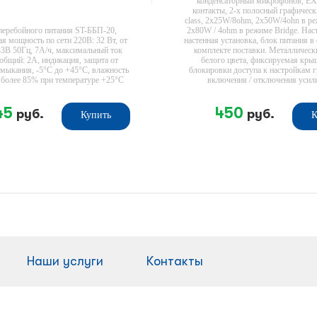
конденсаторный микрофонов, 
контакты, 2-х полосный графическ
class, 2x25W/8ohm, 2x50W/4ohn в ре
перебойного питания ST-ББП-20,
2х80W / 4ohm в режиме Bridge. Нас
я мощность по сети 220В: 32 Вт, от
настенная установка, блок питания в
43В 50Гц, 7А/ч, максимальный ток
комплекте поставки. Металлическ
общий: 2А, индикация, защита от
белого цвета, фиксируемая кры
амыкания, -5°С до +45°C, влажность
блокировки доступа к настройкам г
 более 85% при температуре +25°C
включения / отключения усил
45
450
руб.
руб.
Купить
К
Наши услуги
Контакты