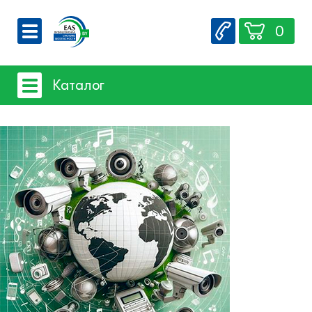
0
О компании
Каталог
Вакансии
Сервис
Системы видеонаблюдения
Контакты
Системы защиты товаров от краж
Счетчики посетителей
Защита товара на стеллажах
Системы фонового озвучивания
помещений