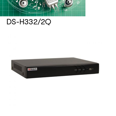
Счетчики посетителей
DS-H332/2Q
Защита товара на стеллажах
Системы фонового озвучивания
помещений
Системы контроля и управления
доступом
Сетевое оборудование
Защитные сейферы и боксы
Зеркала безопасности