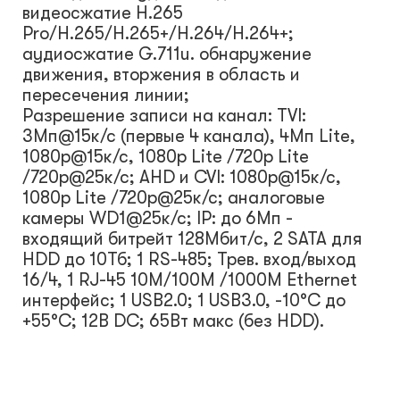
видеосжатие H.265
Pro/H.265/H.265+/H.264/H.264+;
аудиосжатие G.711u. обнаружение
движения, вторжения в область и
пересечения линии;
Разрешение записи на канал: TVI:
3Мп@15к/с (первые 4 канала), 4Мп Lite,
1080p@15к/с, 1080p Lite /720p Lite
/720p@25к/с; AHD и CVI: 1080p@15к/с,
1080p Lite /720p@25к/с; аналоговые
камеры WD1@25к/с; IP: до 6Мп -
входящий битрейт 128Мбит/с, 2 SATA для
HDD до 10Тб; 1 RS-485; Трев. вход/выход
16/4, 1 RJ-45 10M/100M /1000M Ethernet
интерфейс; 1 USB2.0; 1 USB3.0, -10°C до
+55°C; 12В DC; 65Вт макс (без HDD).