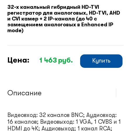
32-х канальный гибридный HD-TVI
регистратор для аналоговых, HD-TVI, AHD
Климатический шкафы
и CVI камер + 2 IP-канала (до 40 с
замещением аналоговых в Enhanced IP
mode)
Монтажные шкафы
Цена:
1 463
руб.
Купить
Описание
Видеовход: 32 каналов BNC; Аудиовход:
16 каналов; Видеовыход: 1 VGA, 1 CVBS и 1
HDMI до 4К; Аудиовыход; 1 канал RCA;