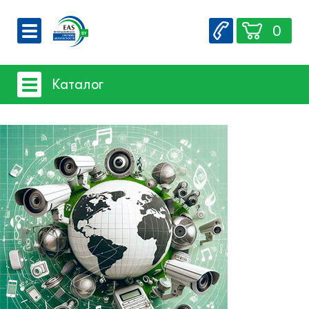
0
О компании
Каталог
Вакансии
Сервис
Системы видеонаблюдения
Контакты
- iFLOW
- SpaceTechnology
- Dahua
- EZ-IP
- Hikvision
- Комплектующие и монтажный
материал
Системы защиты товаров от краж