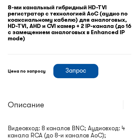
8-ми канальный гибридный HD-TVI
регистратор c технологией AoC (аудио по
Климатический шкафы
коаксиальному кабелю) для аналоговых,
HD-TVI, AHD и CVI камер + 2 IP-канала (до 16
с замещением аналоговых в Enhanced IP
Монтажные шкафы
mode)
Запрос
Цена по запросу
Описание
Видеовход: 8 каналов BNC; Аудиовход: 4
канала RCA (до 8-и каналов AoC);