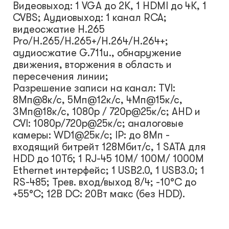
Видеовыход: 1 VGA до 2К, 1 HDMI до 4К, 1
CVBS; Аудиовыход: 1 канал RCA;
видеосжатие H.265
Pro/H.265/H.265+/H.264/H.264+;
аудиосжатие G.711u., обнаружение
движения, вторжения в область и
пересечения линии;
Разрешение записи на канал: TVI:
8Мп@8к/с, 5Мп@12к/с, 4Мп@15к/с,
3Мп@18к/с, 1080p / 720p@25к/с; AHD и
CVI: 1080p/720p@25к/с; аналоговые
камеры: WD1@25к/с; IP: до 8Мп -
входящий битрейт 128Мбит/с, 1 SATA для
HDD до 10Тб; 1 RJ-45 10M/ 100M/ 1000M
Ethernet интерфейс; 1 USB2.0, 1 USB3.0; 1
RS-485; Трев. вход/выход 8/4; -10°C до
+55°C; 12В DC: 20Вт макс (без HDD).