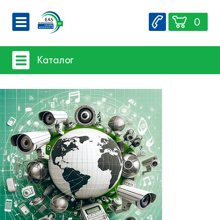
0
О компании
Каталог
Вакансии
Сервис
Системы видеонаблюдения
Контакты
- iFLOW
- SpaceTechnology
- Dahua
- EZ-IP
- Hikvision
- Комплектующие и монтажный
материал
Системы защиты товаров от краж