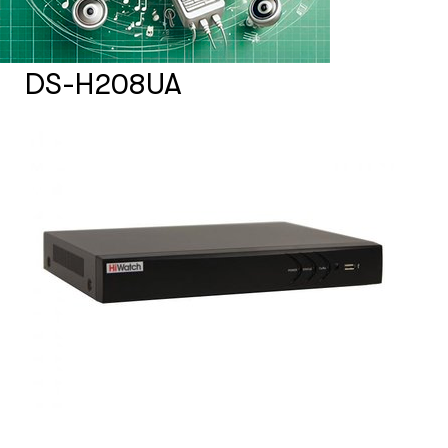
Счетчики посетителей
DS-H208UA
Защита товара на стеллажах
Системы фонового озвучивания
помещений
Системы контроля и управления
доступом
Сетевое оборудование
Защитные сейферы и боксы
Зеркала безопасности