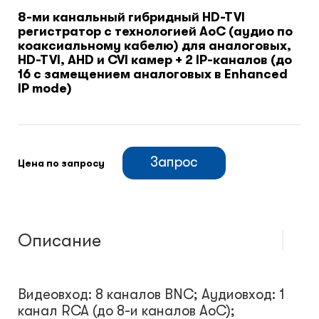
8-ми канальный гибридный HD-TVI
регистратор c технологией AoC (аудио по
Климатический шкафы
коаксиальному кабелю) для аналоговых,
HD-TVI, AHD и CVI камер + 2 IP-каналов (до
16 с замещением аналоговых в Enhanced
Монтажные шкафы
IP mode)
Запрос
Цена по запросу
Описание
Видеовход: 8 каналов BNC; Аудиовход: 1
канал RCA (до 8-и каналов AoC);