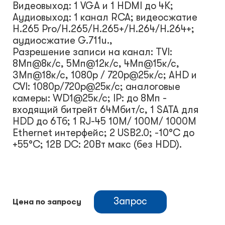
Видеовыход: 1 VGA и 1 HDMI до 4К;
Аудиовыход: 1 канал RCA; видеосжатие
H.265 Pro/H.265/H.265+/H.264/H.264+;
аудиосжатие G.711u.,
Разрешение записи на канал: TVI:
8Мп@8к/с, 5Мп@12к/с, 4Мп@15к/с,
3Мп@18к/с, 1080p / 720p@25к/с; AHD и
CVI: 1080p/720p@25к/с; аналоговые
камеры: WD1@25к/с; IP: до 8Мп -
входящий битрейт 64Мбит/с, 1 SATA для
HDD до 6Тб; 1 RJ-45 10M/ 100M/ 1000M
Ethernet интерфейс; 2 USB2.0; -10°C до
+55°C; 12В DC: 20Вт макс (без HDD).
Запрос
Цена по запросу