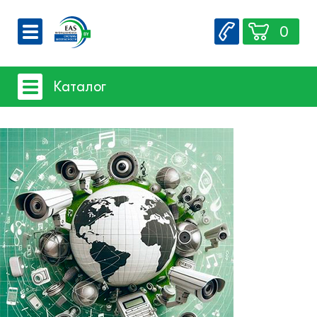
0
О компании
Каталог
Вакансии
Сервис
Системы видеонаблюдения
Контакты
- iFLOW
- SpaceTechnology
- Dahua
- EZ-IP
- Hikvision
- Комплектующие и монтажный
материал
Системы защиты товаров от краж