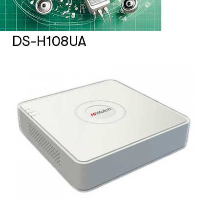
Счетчики посетителей
DS-H108UA
Защита товара на стеллажах
Системы фонового озвучивания
помещений
Системы контроля и управления
доступом
Сетевое оборудование
Защитные сейферы и боксы
Зеркала безопасности