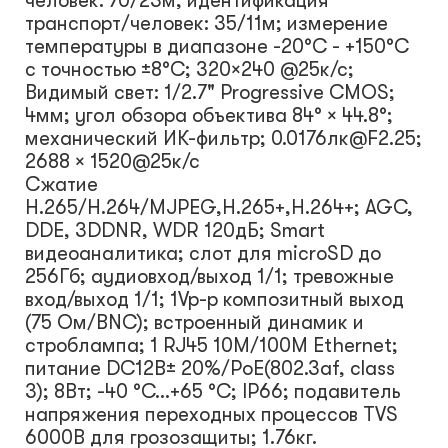
человек: 70/23м, идентификация
транспорт/человек: 35/11м; измерение
температуры в диапазоне -20°C - +150°C
с точностью ±8°C; 320×240 @25к/с;
Видимый свет: 1/2.7" Progressive CMOS;
4мм; угол обзора объектива 84° × 44.8°;
механический ИК-фильтр; 0.0176лк@F2.25;
2688 × 1520@25к/с
Сжатие
H.265/H.264/MJPEG,H.265+,H.264+; AGC,
DDE, 3DDNR, WDR 120дБ; Smart
видеоаналитика; слот для microSD до
256Гб; аудиовход/выход 1/1; тревожные
вход/выход 1/1; 1Vp-p композитный выход
(75 Ом/BNC); встроенный динамик и
строблампа; 1 RJ45 10M/100M Ethernet;
питание DC12В± 20%/PoE(802.3af, class
3); 8Вт; -40 °C...+65 °C; IP66; подавитель
напряжения переходных процессов TVS
6000B для грозозащиты; 1.76кг.