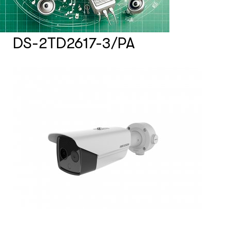
Счетчики посетителей
DS-2TD2617-3/PA
Защита товара на стеллажах
Системы фонового озвучивания
помещений
Системы контроля и управления
доступом
Сетевое оборудование
Защитные сейферы и боксы
Зеркала безопасности