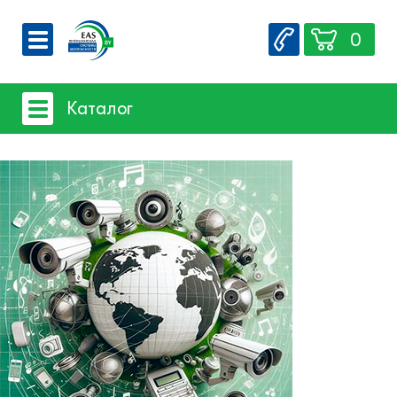
0
О компании
Каталог
Вакансии
Сервис
Системы видеонаблюдения
Контакты
- iFLOW
- SpaceTechnology
- Dahua
- EZ-IP
- Hikvision
- Комплектующие и монтажный
материал
Системы защиты товаров от краж