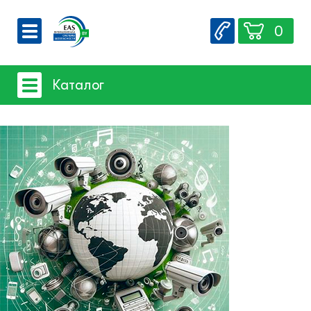
0
О компании
Каталог
Вакансии
Сервис
Системы видеонаблюдения
Контакты
- iFLOW
- SpaceTechnology
- Dahua
- EZ-IP
- Hikvision
- Комплектующие и монтажный
материал
Системы защиты товаров от краж