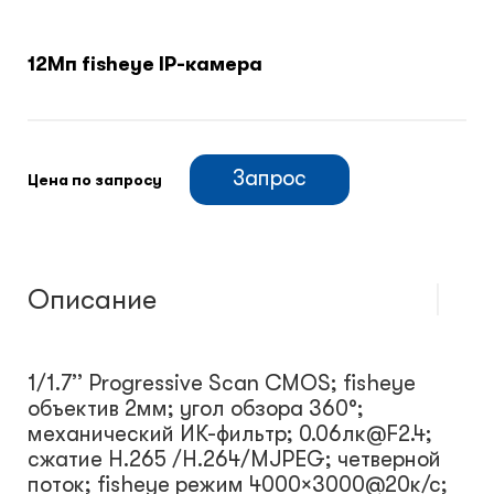
Климатический шкафы
12Мп fisheye IP-камера
Монтажные шкафы
Запрос
Цена по запросу
Описание
1/1.7’’ Progressive Scan CMOS; fisheye
объектив 2мм; угол обзора 360°;
механический ИК-фильтр; 0.06лк@F2.4;
сжатие H.265 /H.264/MJPEG; четверной
поток; fisheye режим 4000×3000@20к/с;