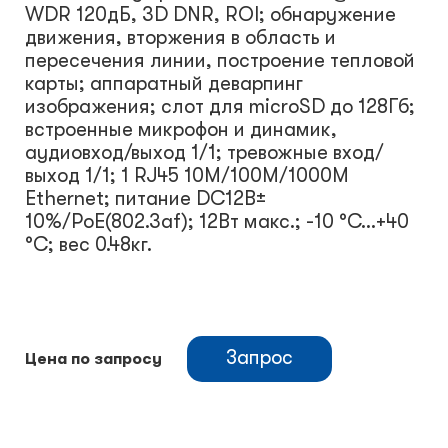
WDR 120дБ, 3D DNR, ROI; обнаружение
движения, вторжения в область и
пересечения линии, построение тепловой
карты; аппаратный деварпинг
изображения; слот для microSD до 128Гб;
встроенные микрофон и динамик,
аудиовход/выход 1/1; тревожные вход/
выход 1/1; 1 RJ45 10M/100M/1000M
Ethernet; питание DC12В±
10%/PoE(802.3af); 12Вт макс.; -10 °C...+40
°C; вес 0.48кг.
Запрос
Цена по запросу