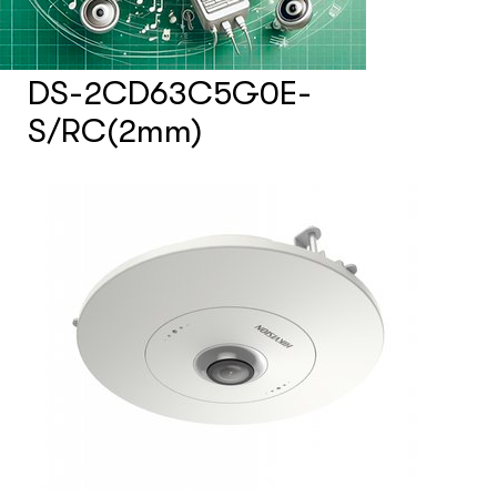
Счетчики посетителей
DS-2CD63C5G0E-
Защита товара на стеллажах
S/RC(2mm)
Системы фонового озвучивания
помещений
Системы контроля и управления
доступом
Сетевое оборудование
Защитные сейферы и боксы
Зеркала безопасности