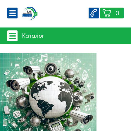
0
О компании
Каталог
Вакансии
Сервис
Системы видеонаблюдения
Контакты
- iFLOW
- SpaceTechnology
- Dahua
- EZ-IP
- Hikvision
- Комплектующие и монтажный
материал
Системы защиты товаров от краж