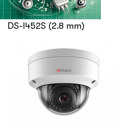
Счетчики посетителей
DS-I452S (2.8 mm)
Защита товара на стеллажах
Системы фонового озвучивания
помещений
Системы контроля и управления
доступом
Сетевое оборудование
Защитные сейферы и боксы
Зеркала безопасности