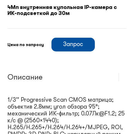
4Мп внутренняя купольная IP-камера с
ИК-подсветкой до 30м
Климатический шкафы
Монтажные шкафы
Запрос
Цена по запросу
Описание
1/3'' Progressive Scan CMOS матрица;
объектив 2.8мм; угол обзора 95°;
механический ИК-фильтр; 0.07Лк@F1.2; 25
к/с @ (2560×1440);
H.265/H.265+/H.264/H.264+/MJPEG, ROI,