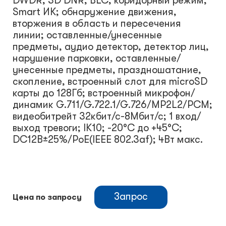
DWDR; 3D DNR; BLC; коридорный режим,
Smart ИК; обнаружение движения,
вторжения в область и пересечения
линии; оставленные/унесенные
предметы, аудио детектор, детектор лиц,
нарушение парковки, оставленные/
унесенные предметы, праздношатание,
скопление, встроенный слот для microSD
карты до 128Гб; встроенный микрофон/
динамик G.711/G.722.1/G.726/MP2L2/PCM;
видеобитрейт 32кбит/с-8Мбит/с; 1 вход/
выход тревоги; IK10; -20°C до +45°C;
DC12В±25%/PoE(IEEE 802.3af); 4Вт макс.
Запрос
Цена по запросу