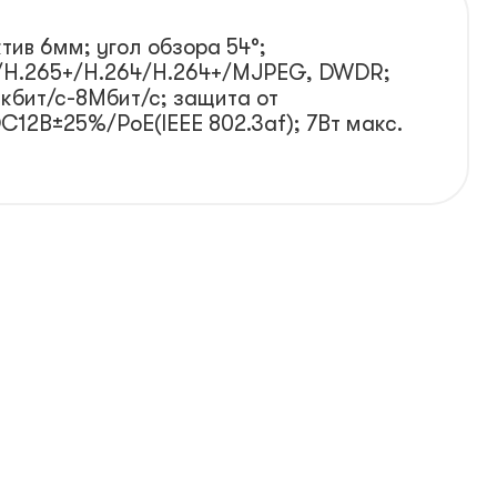
тив 6мм; угол обзора 54°;
5/H.265+/H.264/H.264+/MJPEG, DWDR;
2кбит/с-8Мбит/с; защита от
C12В±25%/PoE(IEEE 802.3af); 7Вт макс.