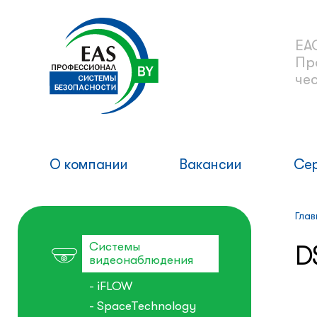
ЕА
Пр
че
О компании
Вакансии
Се
Глав
Системы
D
видеонаблюдения
- iFLOW
- SpaceTechnology