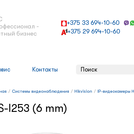
С
+375 33 694-10-60
офессионал -
+375 29 694-10-60
стный бизнес
рвис
Контакты
ная
/
Системы видеонаблюдения
/
Hikvision
/
IP-видеокамеры H
S-I253 (6 mm)