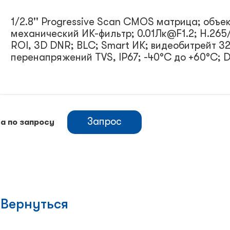
1/2.8'' Progressive Scan CMOS матрица; объек
механический ИК-фильтр; 0.01Лк@F1.2; H.26
ROI, 3D DNR; BLC; Smart ИК; видеобитрейт 3
перенапряжений TVS, IP67; -40°C до +60°C; D
Запрос
а по запросу
Вернуться