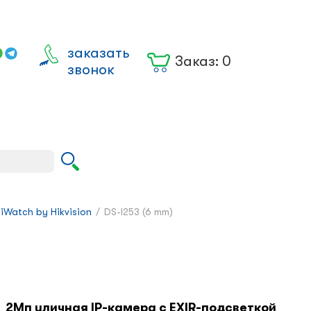
заказать
Заказ:
0
звонок
Вход для
юрлиц
iWatch by Hikvision
/
DS-I253 (6 mm)
2Мп уличная IP-камера с EXIR-подсветкой