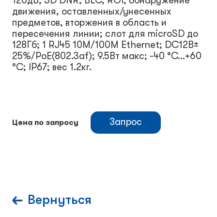
120дБ, 3D DNR, BLC, ROI; обнаружение
движения, оставленных/унесенных
предметов, вторжения в область и
пересечения линии; слот для microSD до
128Гб; 1 RJ45 10M/100M Ethernet; DC12В±
25%/PoE(802.3af); 9.5Вт макс; -40 °C...+60
°C; IP67; вес 1.2кг.
Запрос
Цена по запросу
Вернуться