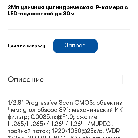
2Мп уличная цилиндрическая IP-камера с
LED-подсветкой до 30м
Климатический шкафы
Монтажные шкафы
Запрос
Цена по запросу
Описание
1/2.8" Progressive Scan CMOS; объектив
4мм; угол обзора 89°; механический ИК-
фильтр; 0.0035лк@F1.0; сжатие
H.265/H.265+/H.264/H.264+/MJPEG;
тройной поток; 1920×1080@25к/с; WDR