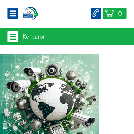
0
О компании
Каталог
Вакансии
Сервис
Системы видеонаблюдения
Контакты
- iFLOW
- SpaceTechnology
- Dahua
- EZ-IP
- Hikvision
- Комплектующие и монтажный
материал
Системы защиты товаров от краж