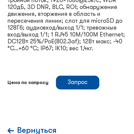
тройной поток; 1920×1080@25к/с; WDR
120дБ, 3D DNR, BLC, ROI; обнаружение
движения, вторжения в область и
пересечения линии; слот для microSD до
128Гб; аудиовход/выход 1/1; тревожные
вход/выход 1/1; 1 RJ45 10M/100M Ethernet;
DC12В± 25%/PoE(802.3af); 12Вт макс; -40
°C...+60 °C; IP67; IK10; вес 1,4кг.
Запрос
Цена по запросу
Вернуться