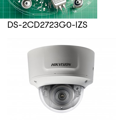
Счетчики посетителей
DS-2CD2723G0-IZS
Защита товара на стеллажах
Системы фонового озвучивания
помещений
Системы контроля и управления
доступом
Сетевое оборудование
Защитные сейферы и боксы
Зеркала безопасности