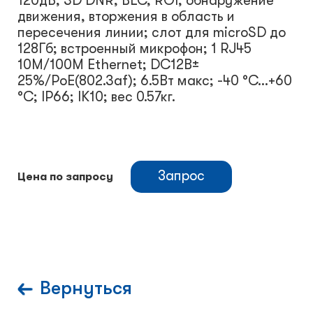
120дБ, 3D DNR, BLC, ROI; обнаружение
движения, вторжения в область и
пересечения линии; слот для microSD до
128Гб; встроенный микрофон; 1 RJ45
10M/100M Ethernet; DC12В±
25%/PoE(802.3af); 6.5Вт макс; -40 °C...+60
°C; IP66; IK10; вес 0.57кг.
Запрос
Цена по запросу
Вернуться