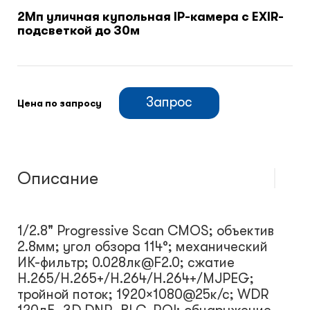
2Мп уличная купольная IP-камера с EXIR-
подсветкой до 30м
Климатический шкафы
Монтажные шкафы
Запрос
Цена по запросу
Описание
1/2.8" Progressive Scan CMOS; объектив
2.8мм; угол обзора 114°; механический
ИК-фильтр; 0.028лк@F2.0; сжатие
H.265/H.265+/H.264/H.264+/MJPEG;
тройной поток; 1920×1080@25к/с; WDR