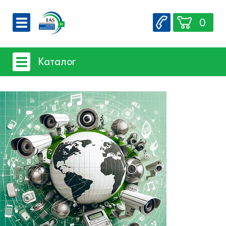
0
О компании
Каталог
Вакансии
Сервис
Системы видеонаблюдения
Контакты
- iFLOW
- SpaceTechnology
- Dahua
- EZ-IP
- Hikvision
- Комплектующие и монтажный
материал
Системы защиты товаров от краж