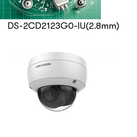
Счетчики посетителей
DS-2CD2123G0-IU(2.8mm)
Защита товара на стеллажах
Системы фонового озвучивания
помещений
Системы контроля и управления
доступом
Сетевое оборудование
Защитные сейферы и боксы
Зеркала безопасности