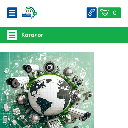
0
О компании
Каталог
Вакансии
Сервис
Системы видеонаблюдения
Контакты
- iFLOW
- SpaceTechnology
- Dahua
- EZ-IP
- Hikvision
- Комплектующие и монтажный
материал
Системы защиты товаров от краж