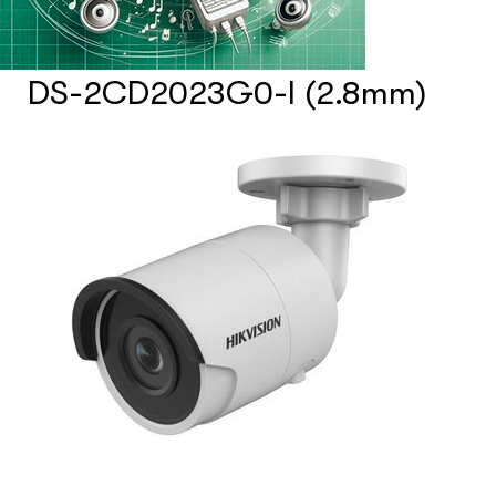
Счетчики посетителей
DS-2CD2023G0-I (2.8mm)
Защита товара на стеллажах
Системы фонового озвучивания
помещений
Системы контроля и управления
доступом
Сетевое оборудование
Защитные сейферы и боксы
Зеркала безопасности