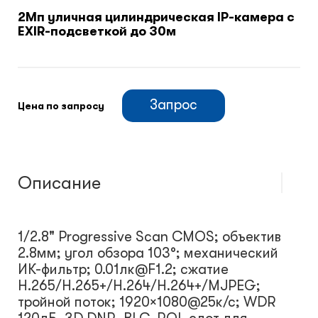
2Мп уличная цилиндрическая IP-камера с
EXIR-подсветкой до 30м
Климатический шкафы
Монтажные шкафы
Запрос
Цена по запросу
Описание
1/2.8" Progressive Scan CMOS; объектив
2.8мм; угол обзора 103°; механический
ИК-фильтр; 0.01лк@F1.2; сжатие
H.265/H.265+/H.264/H.264+/MJPEG;
тройной поток; 1920×1080@25к/с; WDR