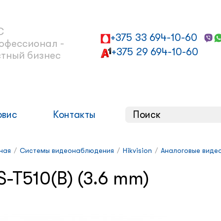
С
+375 33 694-10-60
офессионал -
+375 29 694-10-60
стный бизнес
рвис
Контакты
ная
/
Системы видеонаблюдения
/
Hikvision
/
Аналоговые видео
S-T510(B) (3.6 mm)