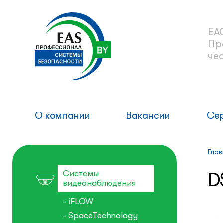
ЕА
Пр
че
О компании
Вакансии
Се
Глав
Системы
D
видеонаблюдения
- iFLOW
- SpaceTechnology