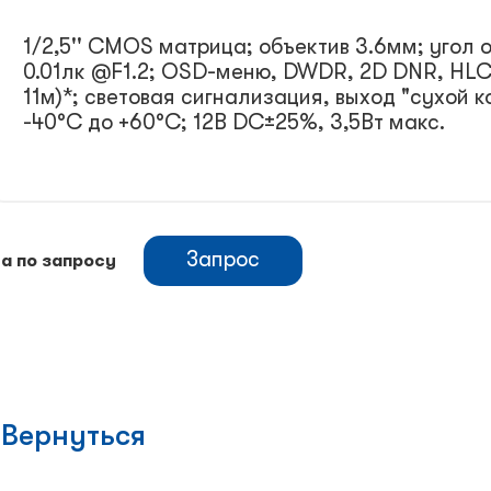
1/2,5'' CMOS матрица; объектив 3.6мм; угол 
0.01лк @F1.2; OSD-меню, DWDR, 2D DNR, HLC, 
11м)*; световая сигнализация, выход "сухой ко
-40°С до +60°С; 12В DC±25%, 3,5Вт макс.
Запрос
а по запросу
Вернуться