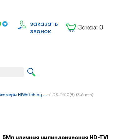
заказать
Заказ:
0
звонок
Вход для
юрлиц
камеры HiWatch by ...
/
DS-T510(B) (3.6 mm)
5Мп уличная цилиндрическая HD-TVI