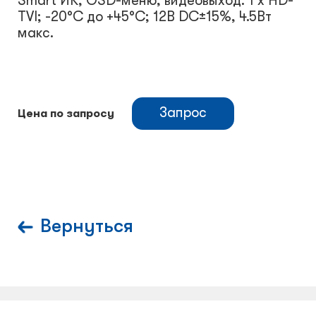
Smart ИК; OSD-меню; видеовыход: 1 х HD-
TVI; -20°С до +45°С; 12В DC±15%, 4.5Вт
макс.
Запрос
Цена по запросу
Вернуться