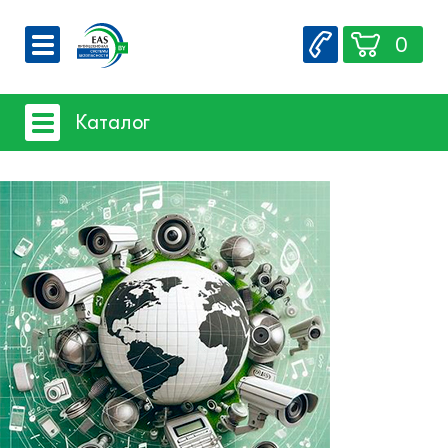
0
О компании
Каталог
Вакансии
Сервис
Системы видеонаблюдения
Контакты
- iFLOW
- SpaceTechnology
- EZ-IP
- Dahua
- Hikvision
- Комплектующие и монтажный
материал
Системы защиты товаров от краж