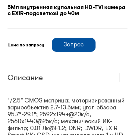
5Мп внутренняя купольная HD-TVI камера
с EXIR-подсветкой до 40м
Климатический шкафы
Монтажные шкафы
Запрос
Цена по запросу
Описание
1/2.5" CMOS матрица; моторизированный
вариообъектив 2.7-13.5мм; угол обзора
95.7°-29.1°; 2592x1944@20к/с,
2560x1440@25к/с; механический ИК-
фильтр; 0.01 Лк@F1.2; DNR; DWDR, EXIR