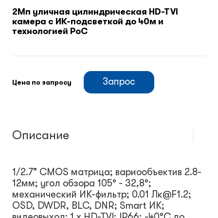
2Мп уличная цилиндрическая HD-TVI
камера с ИК-подсветкой до 40м и
Климатический шкафы
технологией PoC
Монтажные шкафы
Запрос
Цена по запросу
Описание
1/2.7" CMOS матрица; вариообъектив 2.8-
12мм; угол обзора 105° - 32,8°;
механический ИК-фильтр; 0.01 Лк@F1.2;
OSD, DWDR, BLC, DNR; Smart ИК;
видеовыход: 1 х HD-TVI; IP66; -40°С до