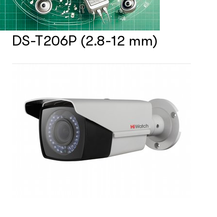
Счетчики посетителей
DS-T206P (2.8-12 mm)
Защита товара на стеллажах
Системы фонового озвучивания
помещений
Системы контроля и управления
доступом
Сетевое оборудование
Защитные сейферы и боксы
Зеркала безопасности