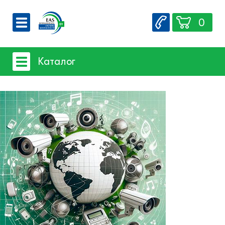
0
О компании
Каталог
Вакансии
Сервис
Системы видеонаблюдения
Контакты
- iFLOW
- SpaceTechnology
- Dahua
- EZ-IP
- Hikvision
- Комплектующие и монтажный
материал
Системы защиты товаров от краж