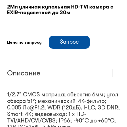
2Мп уличная купольная HD-TVI камера с
EXIR-подсветкой до 30м
Климатический шкафы
Монтажные шкафы
Запрос
Цена по запросу
Описание
1/2.7" CMOS матрица; объектив 6мм; угол
обзора 51°; механический ИК-фильтр;
0.005 Лк@F1.2; WDR (120дБ), HLC, 3D DNR;
Smart ИК; видеовыход: 1 х HD-
TVI/AHD/CVI/CVBS; IP66; -40°С до +60°С;