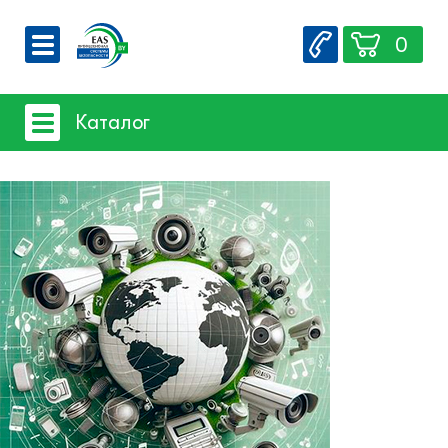
0
О компании
Каталог
Вакансии
Сервис
Системы видеонаблюдения
Контакты
- iFLOW
- SpaceTechnology
- Dahua
- EZ-IP
- Hikvision
- Комплектующие и монтажный
материал
Системы защиты товаров от краж