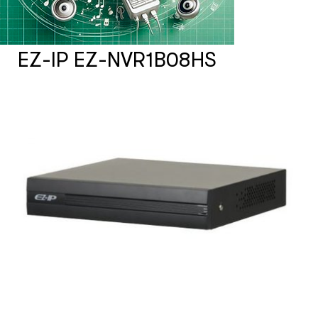
Счетчики посетителей
EZ-IP EZ-NVR1B08HS
Защита товара на стеллажах
Системы фонового озвучивания
помещений
Системы контроля и управления
доступом
Сетевое оборудование
Защитные сейферы и боксы
Зеркала безопасности