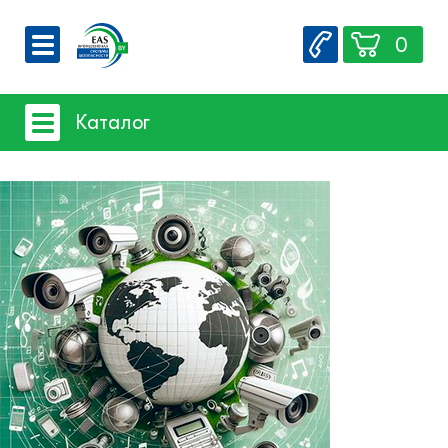
0
О компании
Каталог
Вакансии
Сервис
Системы видеонаблюдения
Контакты
- iFLOW
- SpaceTechnology
- Dahua
- EZ-IP
- Hikvision
- Комплектующие и монтажный
материал
Системы защиты товаров от краж