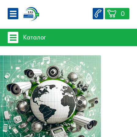
0
О компании
Каталог
Вакансии
Сервис
Системы видеонаблюдения
Контакты
- iFLOW
- SpaceTechnology
- Dahua
- EZ-IP
- Hikvision
- Комплектующие и монтажный
материал
Системы защиты товаров от краж