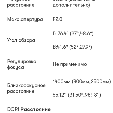
расстояние
дополнительно)
Макс.апертура
F2.0
Г: 76.4° (97°
,
48.6°)
Угол обзора
В:41.6° (52°
,
27.9°
)
Регулировка
Не применимо
фокуса
1400мм (800мм,2500мм)
Близкофокусное
расстояние
55.12'' (31.50″
,
98.43'')
DORI
Расстояние