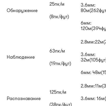
25пк/м
3.6мм:
Обнаружение
80м(262фут
(8пк/фут)
6мм:
120м(394фу
2.8мм:22м(
63пк/м
3.6мм:
Наблюдение
32м(105фут
(19пк/фут)
6мм: 48м(1
2.8мм:11м(3
125пк/м
Распознавание
3.6мм: 16м
(38пк/фут)