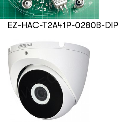
Счетчики посетителей
EZ-HAC-T2A41P-0280B-DIP
Защита товара на стеллажах
Системы фонового озвучивания
помещений
Системы контроля и управления
доступом
Сетевое оборудование
Защитные сейферы и боксы
Зеркала безопасности