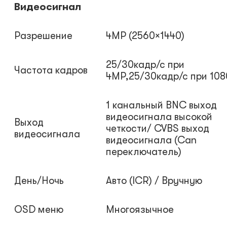
Видеосигнал
Разрешение
4MP (2560×1440)
25/30кадр/с при
Частота кадров
4MP,25/30кадр/с при 10
1 канальный BNC выход
видеосигнала высокой
Выход
четкости/ CVBS выход
видеосигнала
видеосигнала (Can
переключатель)
День/Ночь
Авто (ICR) / Вручную
OSD меню
Многоязычное