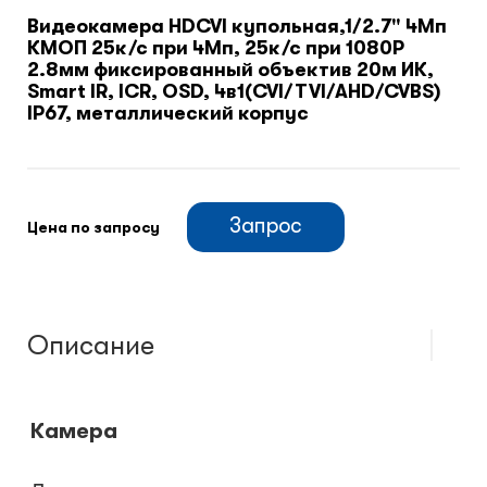
Видеокамера HDCVI купольная,1/2.7" 4Мп
КМОП 25к/с при 4Мп, 25к/с при 1080P
Климатический шкафы
2.8мм фиксированный объектив 20м ИК,
Smart IR, ICR, OSD, 4в1(CVI/TVI/AHD/CVBS)
IP67, металлический корпус
Монтажные шкафы
Запрос
Цена по запросу
Описание
Камера