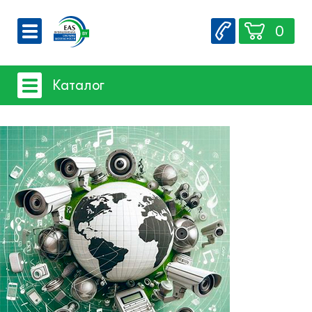
0
О компании
Каталог
Вакансии
Сервис
Системы видеонаблюдения
Контакты
- iFLOW
- SpaceTechnology
- Dahua
- EZ-IP
- Hikvision
- Комплектующие и монтажный
материал
Системы защиты товаров от краж