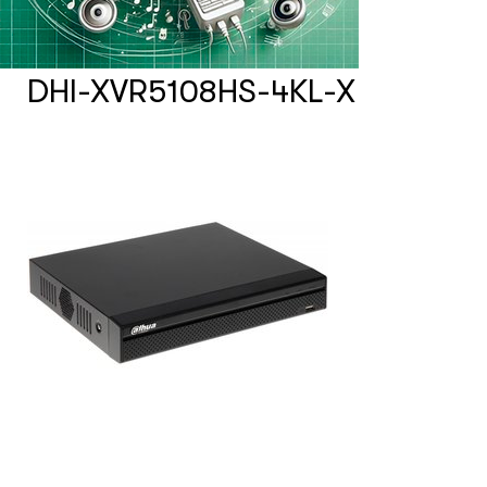
Счетчики посетителей
DHI-XVR5108HS-4KL-X
Защита товара на стеллажах
Системы фонового озвучивания
помещений
Системы контроля и управления
доступом
Сетевое оборудование
Защитные сейферы и боксы
Зеркала безопасности