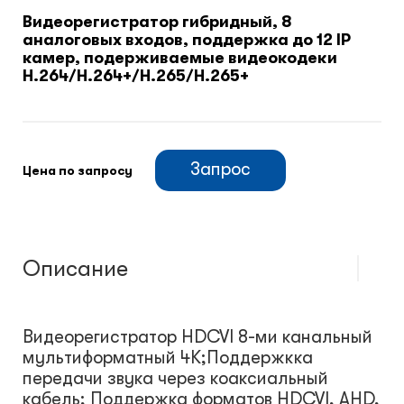
Видеорегистратор гибридный, 8
аналоговых входов, поддержка до 12 IP
Климатический шкафы
камер, подерживаемые видеокодеки
H.264/H.264+/H.265/H.265+
Монтажные шкафы
Запрос
Цена по запросу
Описание
Видеорегистратор HDCVI 8-ми канальный
мультиформатный 4K;Поддержкка
передачи звука через коаксиальный
кабель; Поддержка форматов HDCVI, AHD,