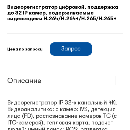
Видеорегистратор цифровой, поддержка
до 32 IP камер, подерживаемые
Климатический шкафы
видеокодеки H.264/H.264+/H.265/H.265+
Монтажные шкафы
Запрос
Цена по запросу
Описание
Видеорегистратор IP 32-х канальный 4K;
Видеоаналитика: с камер: IVS, детекция
лица (FD), распознавание номеров ТС (с
ITC-камерой), тепловая карта, подсчет
людей; умный поиск; POS; развертка