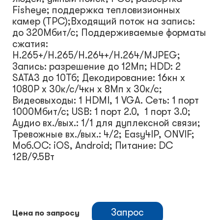
Fisheye; поддержка тепловизионных
камер (TPC);Входящий поток на запись:
до 320Мбит/с; Поддерживаемые форматы
сжатия:
Н.265+/H.265/H.264+/H.264/MJPEG;
Запись: разрешение до 12Мп; HDD: 2
SATA3 до 10Тб; Декодирование: 16кн х
1080Р х 30к/с/4кн х 8Мп х 30к/с;
Видеовыходы: 1 HDMI, 1 VGA. Сеть: 1 порт
1000Мбит/с; USB: 1 порт 2.0, 1 порт 3.0;
Аудио вх./вых.: 1/1 для дуплексной связи;
Тревожные вх./вых.: 4/2; Easy4IP, ONVIF;
Моб.ОС: iOS, Android; Питание: DC
12В/9.5Вт
Запрос
Цена по запросу