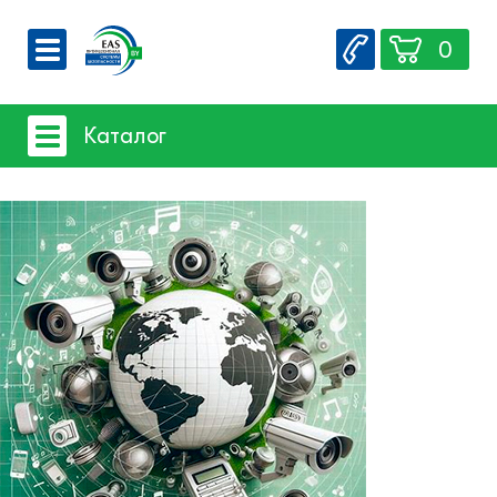
0
О компании
Каталог
Вакансии
Сервис
Системы видеонаблюдения
Контакты
- iFLOW
- SpaceTechnology
- Dahua
- EZ-IP
- Hikvision
- Комплектующие и монтажный
материал
Системы защиты товаров от краж