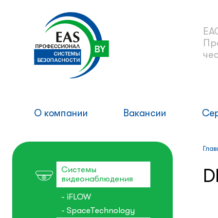
ЕА
Пр
че
О компании
Вакансии
Се
Глав
Системы
D
видеонаблюдения
- iFLOW
- SpaceTechnology