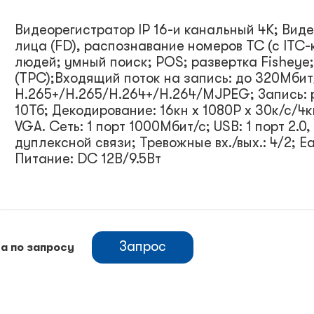
Видеорегистратор IP 16-и канальный 4K; Виде
лица (FD), распознавание номеров ТС (с ITC-
людей; умный поиск; POS; развертка Fishey
(TPC);Входящий поток на запись: до 320Мби
Н.265+/H.265/H.264+/H.264/MJPEG; Запись: 
10Тб; Декодирование: 16кн х 1080Р х 30к/с/4к
VGA. Сеть: 1 порт 1000Мбит/с; USB: 1 порт 2.0, 
дуплексной связи; Тревожные вх./вых.: 4/2; Ea
Питание: DC 12В/9.5Вт
Запрос
а по запросу