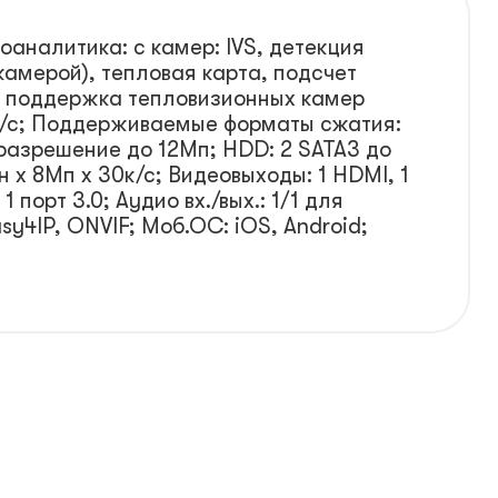
оаналитика: с камер: IVS, детекция
камерой), тепловая карта, подсчет
e; поддержка тепловизионных камер
т/с; Поддерживаемые форматы сжатия:
разрешение до 12Мп; HDD: 2 SATA3 до
н х 8Мп х 30к/с; Видеовыходы: 1 HDMI, 1
1 порт 3.0; Аудио вх./вых.: 1/1 для
sy4IP, ONVIF; Моб.ОС: iOS, Android;