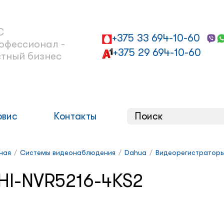
С
+375 33 694-10-60
офессионал -
+375 29 694-10-60
стный бизнес
рвис
Контакты
ная
/
Системы видеонаблюдения
/
Dahua
/
Видеорегистратор
HI-NVR5216-4KS2