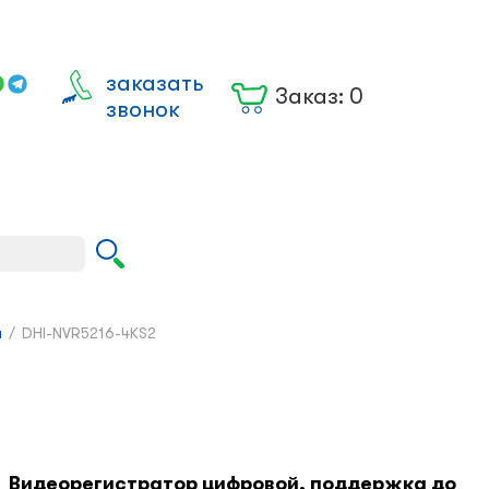
заказать
Заказ:
0
звонок
Вход для
юрлиц
ы
/
DHI-NVR5216-4KS2
Видеорегистратор цифровой, поддержка до