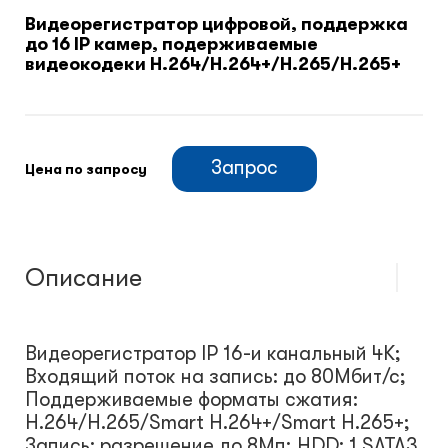
Видеорегистратор цифровой, поддержка
до 16 IP камер, подерживаемые
Климатический шкафы
видеокодеки H.264/H.264+/H.265/H.265+
Монтажные шкафы
Запрос
Цена по запросу
Описание
Видеорегистратор IP 16-и канальный 4K;
Входящий поток на запись: до 80Мбит/с;
Поддерживаемые форматы сжатия:
H.264/H.265/Smart H.264+/Smart H.265+;
Запись: разрешение до 8Мп; HDD: 1 SATA3