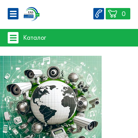
0
О компании
Каталог
Вакансии
Сервис
Системы видеонаблюдения
Контакты
- iFLOW
- SpaceTechnology
- Dahua
- EZ-IP
- Hikvision
- Комплектующие и монтажный
материал
Системы защиты товаров от краж