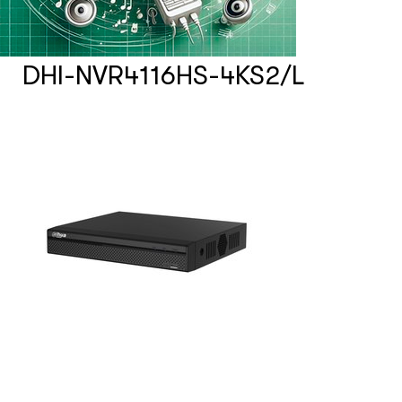
Счетчики посетителей
DHI-NVR4116HS-4KS2/L
Защита товара на стеллажах
Системы фонового озвучивания
помещений
Системы контроля и управления
доступом
Сетевое оборудование
Защитные сейферы и боксы
Зеркала безопасности