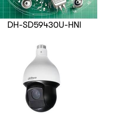
Счетчики посетителей
DH-SD59430U-HNI
Защита товара на стеллажах
Системы фонового озвучивания
помещений
Системы контроля и управления
доступом
Сетевое оборудование
Защитные сейферы и боксы
Зеркала безопасности