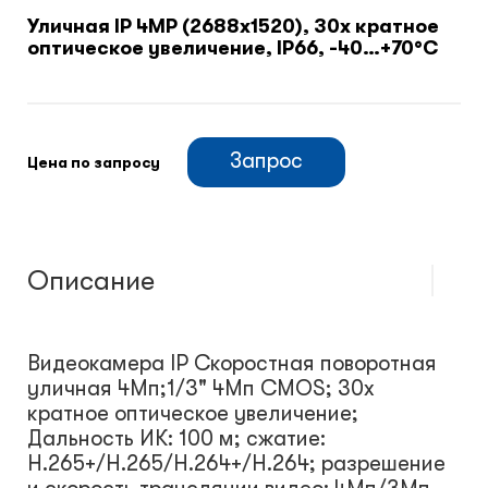
Уличная IP 4MP (2688x1520), 30x кратное
оптическое увеличение, IP66, -40…+70°С
Климатический шкафы
Монтажные шкафы
Запрос
Цена по запросу
Описание
Видеокамера IP Скоростная поворотная
уличная 4Мп;1/3" 4Mп CMOS; 30x
кратное оптическое увеличение;
Дальность ИК: 100 м; сжатие:
H.265+/H.265/H.264+/H.264; разрешение