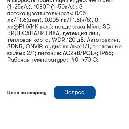
и скорость трансляции видео: 4Мп/3Мп
(1~25к/с), 1080P (1~50к/с) ; 3
потокачувствительность: 0.05
лк/F1.6(цвет), 0.005 лк/F1.6(ч/б), 0
лк@F1.6(ИК вкл.); поддержка Micro SD,
ВИДЕОАНАЛИТИКА, детекция лиц,
тепловая карта, WDR 120 дБ, Автотрекинг,
3DNR, ONVIF; аудио вх./вых 1/1; тревожные
вх./вых 2/1; питание: AC24В/PОE+; IP66;
Рабочая температура: -40 -+70 С;
Запрос
Цена по запросу