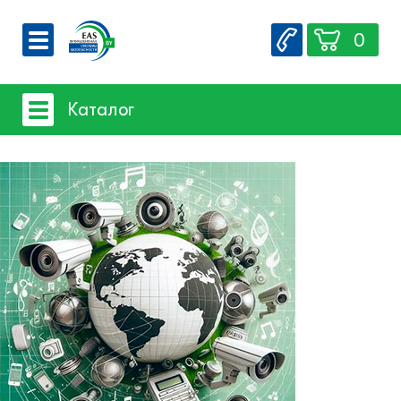
0
О компании
Каталог
Вакансии
Сервис
Системы видеонаблюдения
Контакты
- iFLOW
- SpaceTechnology
- Dahua
- EZ-IP
- Hikvision
- Комплектующие и монтажный
материал
Системы защиты товаров от краж