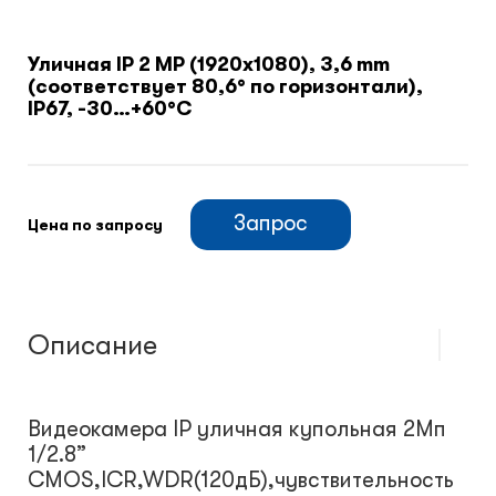
Климатический шкафы
Уличная IP 2 MP (1920x1080), 3,6 mm
(соответствует 80,6° по горизонтали),
IP67, -30…+60°С
Монтажные шкафы
Запрос
Цена по запросу
Описание
Видеокамера IP уличная купольная 2Мп
1/2.8”
CMOS,ICR,WDR(120дБ),чувствительность