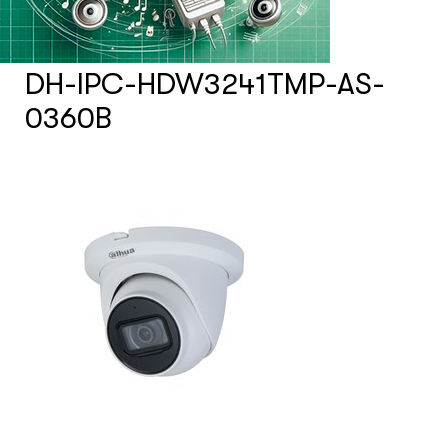
Счетчики посетителей
DH-IPC-HDW3241TMP-AS-
Защита товара на стеллажах
0360B
Системы фонового озвучивания
помещений
Системы контроля и управления
доступом
Сетевое оборудование
Защитные сейферы и боксы
Зеркала безопасности