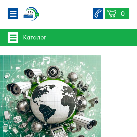
0
О компании
Каталог
Вакансии
Сервис
Системы видеонаблюдения
Контакты
- iFLOW
- SpaceTechnology
- Dahua
- EZ-IP
- Hikvision
- Комплектующие и монтажный
материал
Системы защиты товаров от краж