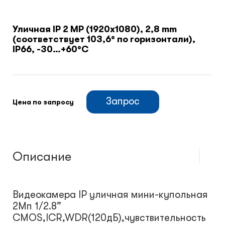
Климатический шкафы
Уличная IP 2 MP (1920x1080), 2,8 mm
(соответствует 103,6° по горизонтали),
IP66, -30…+60°С
Монтажные шкафы
Запрос
Цена по запросу
Описание
Видеокамера IP уличная мини-купольная
2Мп 1/2.8”
CMOS,ICR,WDR(120дБ),чувствительность