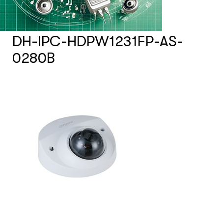
Счетчики посетителей
DH-IPC-HDPW1231FP-AS-
Защита товара на стеллажах
0280B
Системы фонового озвучивания
помещений
Системы контроля и управления
доступом
Сетевое оборудование
Защитные сейферы и боксы
Зеркала безопасности