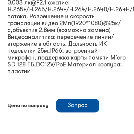
0.003 лк@F2.1 сжатие:
H.265+/H.265/H.264+/H.264/H.264B/H.264H
потока. Разрешение и скорость
трансляции видео 2Мп(1920*1080)@25к/
с,объектив 2.8мм (возможна замена)
Видеоаналитика: пересечение линии/
вторжение в область. Дальность ИК-
подсветки 25м,IP66, встроенный
микрофон, поддержка карты памяти Micro
SD 128 ГБ,DC12V/PoE Материал корпуса:
пластик
Запрос
Цена по запросу