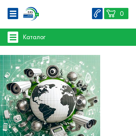
0
О компании
Каталог
Вакансии
Сервис
Системы видеонаблюдения
Контакты
- iFLOW
- SpaceTechnology
- EZ-IP
- Dahua
- Hikvision
- Комплектующие и монтажный
материал
Системы защиты товаров от краж