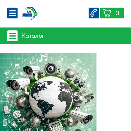
0
О компании
Каталог
Вакансии
Сервис
Системы видеонаблюдения
Контакты
- iFLOW
- SpaceTechnology
- Dahua
- EZ-IP
- Hikvision
- Комплектующие и монтажный
материал
Системы защиты товаров от краж