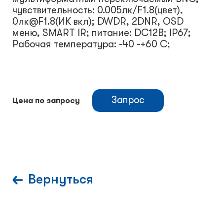
чувствительность: 0.005лк/F1.8(цвет),
0лк@F1.8(ИК вкл); DWDR, 2DNR, OSD
меню, SMART IR; питание: DC12В; IP67;
Рабочая температура: -40 -+60 С;
Запрос
Цена по запросу
Вернуться