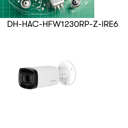
Счетчики посетителей
DH-HAC-HFW1230RP-Z-IRE6
Защита товара на стеллажах
Системы фонового озвучивания
помещений
Системы контроля и управления
доступом
Сетевое оборудование
Защитные сейферы и боксы
Зеркала безопасности