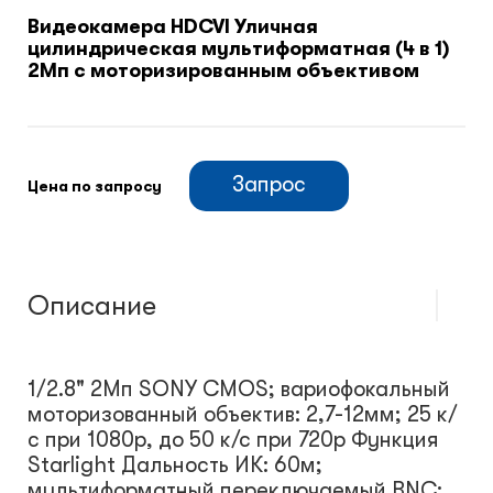
Видеокамера HDCVI Уличная
цилиндрическая мультиформатная (4 в 1)
Климатический шкафы
2Мп с моторизированным объективом
Монтажные шкафы
Запрос
Цена по запросу
Описание
1/2.8" 2Mп SONY CMOS; вариофокальный
моторизованный объектив: 2,7-12мм; 25 к/
с при 1080p, до 50 к/с при 720p Функция
Starlight Дальность ИК: 60м;
мультиформатный переключаемый BNC;