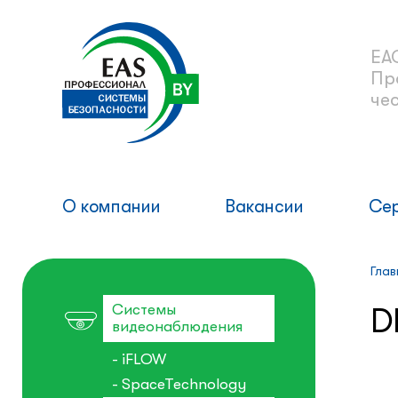
ЕА
Пр
че
О компании
Вакансии
Се
Глав
Системы
D
видеонаблюдения
- iFLOW
- SpaceTechnology