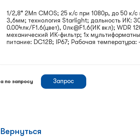
1/2,8" 2Mп CMOS; 25 к/с при 1080p, до 50 к/с
3,6мм; технология Starlight; дальность ИК: 3
0.004лк/F1.6(цвет), 0лк@F1.6(ИК вкл); WDR 
механический ИК-фильтр; 1x мультиформатны
питание: DC12В; IP67; Рабочая температура: 
Запрос
а по запросу
Вернуться