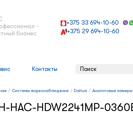
С
+375 33 694-10-60
офессионал -
+375 29 694-10-60
стный бизнес
рвис
Контакты
ная
/
Системы видеонаблюдения
/
Dahua
/
Аналоговые камеры
H-HAC-HDW2241MP-0360