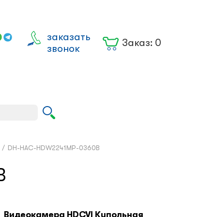
заказать
Заказ:
0
звонок
Вход для
юрлиц
/
DH-HAC-HDW2241MP-0360B
B
Видеокамера HDCVI Купольная