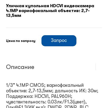
Уличная купольная HDCVI видеокамера
4.1MP вариофокальный объектив: 2,7-
Климатический шкафы
13,5мм
Монтажные шкафы
Запрос
Цена по запросу
Описание
1/3" 4.1MP CMOS; вариофокальный
объектив: 2,7-13,5мм; дальность ИК: 30м;
Поддержка: HDCVI, PAL960H;
чувствительность: 0.03лк/F1.3(цвет),
0лк@F1.3(ИК вкл); DWDR, 2DNR, BLC,