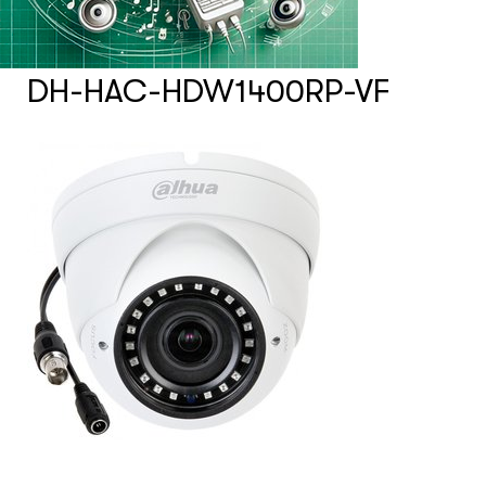
Счетчики посетителей
DH-HAC-HDW1400RP-VF
Защита товара на стеллажах
Системы фонового озвучивания
помещений
Системы контроля и управления
доступом
Сетевое оборудование
Защитные сейферы и боксы
Зеркала безопасности