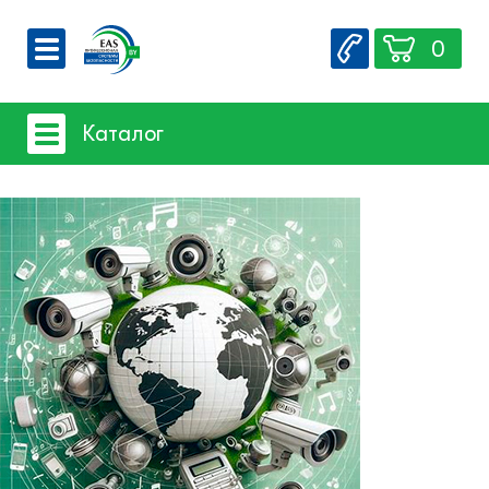
0
О компании
Каталог
Вакансии
Сервис
Системы видеонаблюдения
Контакты
- iFLOW
- SpaceTechnology
- Dahua
- EZ-IP
- Hikvision
- Комплектующие и монтажный
материал
Системы защиты товаров от краж