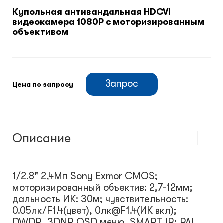
Купольная антивандальная HDCVI
видеокамера 1080P c моторизированным
Климатический шкафы
объективом
Монтажные шкафы
Запрос
Цена по запросу
Описание
1/2.8" 2,4Mп Sony Exmor CMOS;
моторизированный объектив: 2,7-12мм;
дальность ИК: 30м; чувствительность:
0.05лк/F1.4(цвет), 0лк@F1.4(ИК вкл);
DWDR, 3DNR,OSD меню, SMART IR; PAL