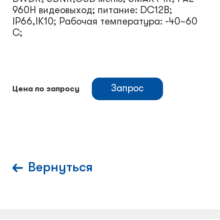
960H видеовыход; питание: DC12В;
IP66,IK10; Рабочая температура: -40~60
С;
Запрос
Цена по запросу
Вернуться