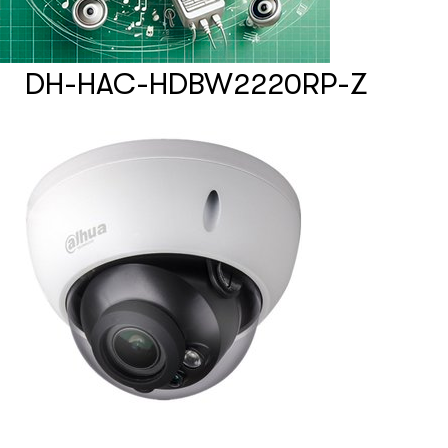
Счетчики посетителей
DH-HAC-HDBW2220RP-Z
Защита товара на стеллажах
Системы фонового озвучивания
помещений
Системы контроля и управления
доступом
Сетевое оборудование
Защитные сейферы и боксы
Зеркала безопасности