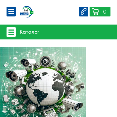
0
О компании
Каталог
Вакансии
Сервис
Системы видеонаблюдения
Контакты
- iFLOW
- SpaceTechnology
- Dahua
- EZ-IP
- Hikvision
- Комплектующие и монтажный
материал
Системы защиты товаров от краж