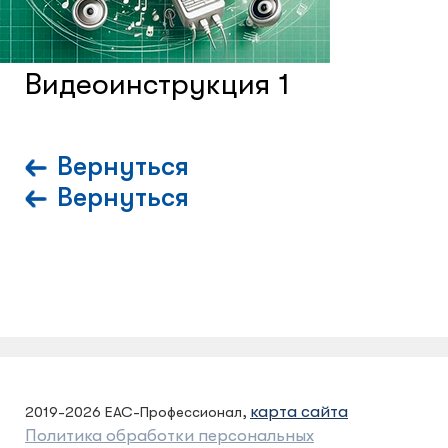
Системы контроля и управления
доступом
Видеоинструкция 1
Сетевое оборудование
Вернуться
Вернуться
Защитные сейферы и боксы
Зеркала безопасности
Климатический шкафы
Монтажные шкафы
карта сайта
2019-2026 ЕАС-Профессионал,
Политика обработки персональных