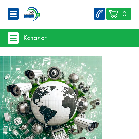
0
О компании
Каталог
Вакансии
Сервис
Системы видеонаблюдения
Контакты
Системы защиты товаров от краж
Счетчики посетителей
Защита товара на стеллажах
Системы фонового озвучивания
помещений