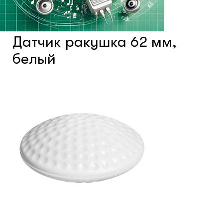
Системы фонового озвучивания
помещений
Датчик ракушка 62 мм,
белый
Системы контроля и управления
доступом
Сетевое оборудование
Защитные сейферы и боксы
Зеркала безопасности
Климатический шкафы
Монтажные шкафы