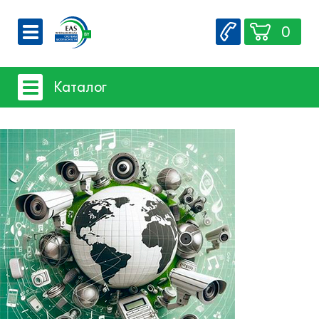
0
О компании
Каталог
Вакансии
Сервис
Системы видеонаблюдения
Контакты
Системы защиты товаров от краж
- Акустомагнитная технология
- Радиочастотная технология
Счетчики посетителей
Защита товара на стеллажах