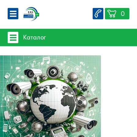
0
О компании
Каталог
Вакансии
Сервис
Системы видеонаблюдения
Контакты
Системы защиты товаров от краж
- Акустомагнитная технология
- Радиочастотная технология
Счетчики посетителей
Защита товара на стеллажах