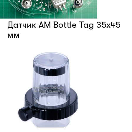
Системы фонового озвучивания
помещений
Датчик АМ Bottle Tag 35х45
мм
Системы контроля и управления
доступом
Сетевое оборудование
Защитные сейферы и боксы
Зеркала безопасности
Климатический шкафы
Монтажные шкафы