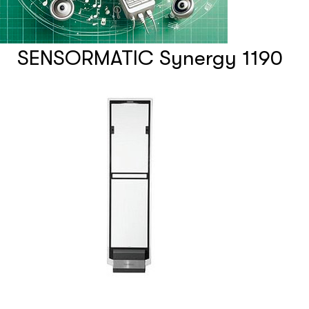
Системы фонового озвучивания
помещений
SENSORMATIC Synergy 1190
Системы контроля и управления
доступом
Сетевое оборудование
Защитные сейферы и боксы
Зеркала безопасности
Климатический шкафы
Монтажные шкафы