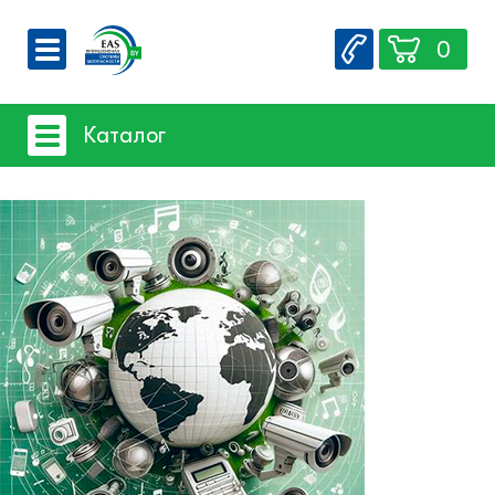
0
О компании
Каталог
Вакансии
Сервис
Системы видеонаблюдения
Контакты
Системы защиты товаров от краж
- Акустомагнитная технология
- Радиочастотная технология
Счетчики посетителей
Защита товара на стеллажах