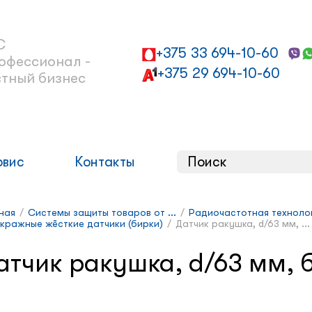
С
+375 33 694-10-60
офессионал -
+375 29 694-10-60
стный бизнес
рвис
Контакты
ная
/
Системы защиты товаров от ...
/
Радиочастотная техноло
кражные жёсткие датчики (бирки)
/
Датчик ракушка, d/63 мм, ...
атчик ракушка, d/63 мм, 