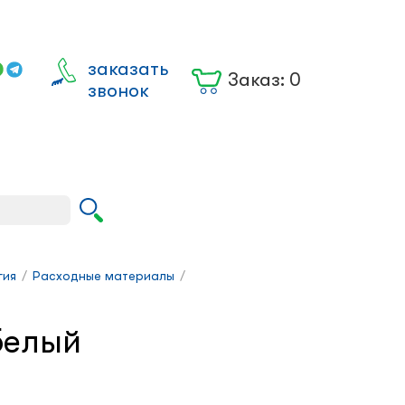
заказать
Заказ:
0
звонок
Вход для
юрлиц
гия
/
Расходные материалы
/
белый