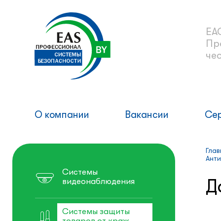
ЕА
Пр
че
О компании
Вакансии
Се
Глав
Анти
Системы
Д
видеонаблюдения
Системы защиты
товаров от краж