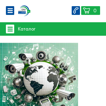
0
О компании
Каталог
Вакансии
Сервис
Системы видеонаблюдения
Контакты
Системы защиты товаров от краж
- Акустомагнитная технология
- Радиочастотная технология
Счетчики посетителей
Защита товара на стеллажах