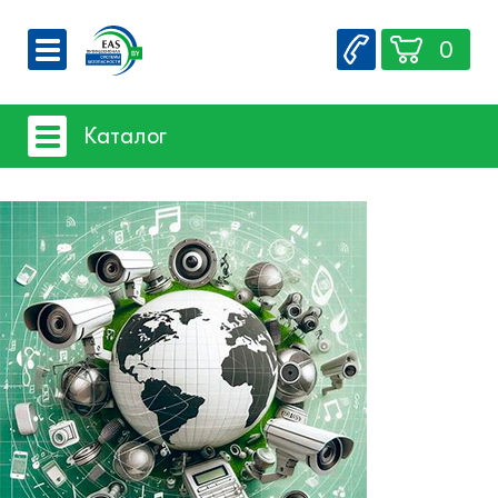
0
О компании
Каталог
Вакансии
Сервис
Системы видеонаблюдения
Контакты
Системы защиты товаров от краж
- Акустомагнитная технология
- Радиочастотная технология
Счетчики посетителей
Защита товара на стеллажах