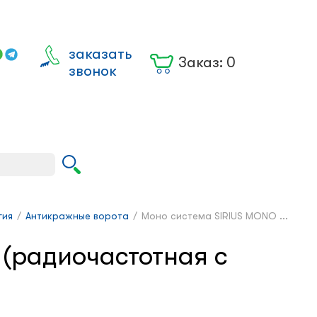
заказать
Заказ:
0
звонок
Вход для
юрлиц
гия
/
Антикражные ворота
/
Моно система SIRIUS MONO ...
(радиочастотная с