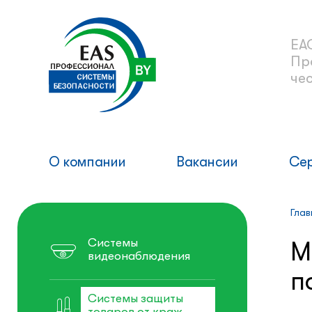
ЕА
Пр
че
О компании
Вакансии
Се
Глав
Системы
М
видеонаблюдения
п
Системы защиты
товаров от краж