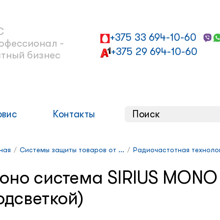
С
+375 33 694-10-60
офессионал -
+375 29 694-10-60
стный бизнес
рвис
Контакты
ная
/
Системы защиты товаров от ...
/
Радиочастотная техноло
оно система SIRIUS MONO 
одсветкой)