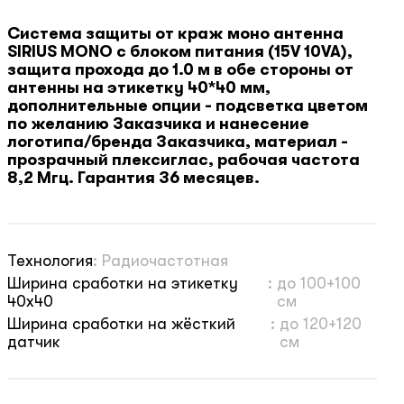
Система защиты от краж моно антенна
SIRIUS MONO с блоком питания (15V 10VA),
защита прохода до 1.0 м в обе стороны от
антенны на этикетку 40*40 мм,
дополнительные опции - подсветка цветом
по желанию Заказчика и нанесение
логотипа/бренда Заказчика, материал -
прозрачный плексиглас, рабочая частота
8,2 Мгц. Гарантия 36 месяцев.
Технология
:
Радиочастотная
Ширина сработки на этикетку
:
до 100+100
40х40
см
Ширина сработки на жёсткий
:
до 120+120
датчик
см