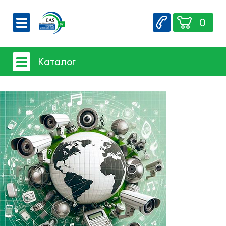
0
О компании
Каталог
Вакансии
Сервис
Системы видеонаблюдения
Контакты
Системы защиты товаров от краж
- Акустомагнитная технология
- Радиочастотная технология
Счетчики посетителей
Защита товара на стеллажах