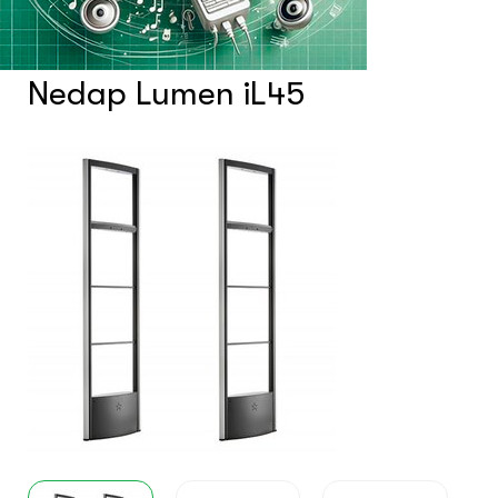
Системы фонового озвучивания
помещений
Nedap Lumen iL45
Системы контроля и управления
доступом
Сетевое оборудование
Защитные сейферы и боксы
Зеркала безопасности
Климатический шкафы
Монтажные шкафы