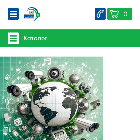
0
О компании
Каталог
Вакансии
Сервис
Системы видеонаблюдения
Контакты
Системы защиты товаров от краж
Счетчики посетителей
Защита товара на стеллажах
Системы фонового озвучивания
помещений