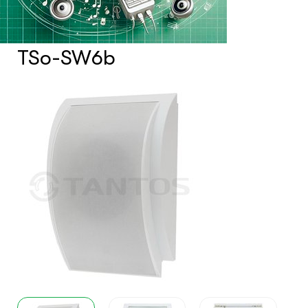
- Оборудование Tantos
- Оборудование Roxton
TSo-SW6b
- Оборудование CVGaudio
- Кабельная продукция и коммутация
PROCAST Cable
Системы контроля и управления
доступом
Сетевое оборудование
Защитные сейферы и боксы
Зеркала безопасности
Климатический шкафы