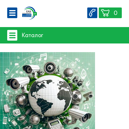
0
О компании
Каталог
Вакансии
Сервис
Системы видеонаблюдения
Контакты
Системы защиты товаров от краж
Счетчики посетителей
Защита товара на стеллажах
Системы фонового озвучивания
помещений