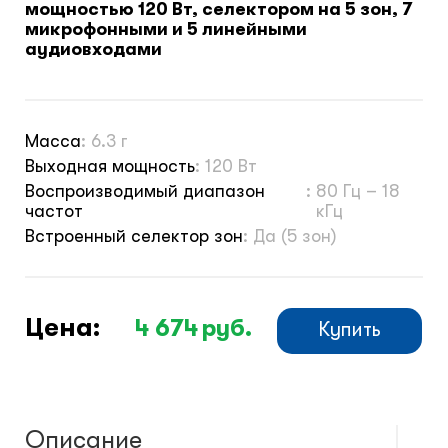
мощностью 120 Вт, селектором на 5 зон, 7
микрофонными и 5 линейными
аудиовходами
Монтажные шкафы
Масса
:
6.3 г
Выходная мощность
:
120 Вт
Воспроизводимый диапазон
:
80 Гц – 18
частот
кГц
Встроенный селектор зон
:
Да (5 зон)
Цена:
4 674
руб.
Купить
Описание