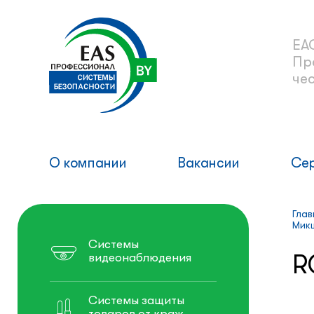
ЕА
Пр
че
О компании
Вакансии
Се
Глав
Мик
Системы
R
видеонаблюдения
Системы защиты
товаров от краж