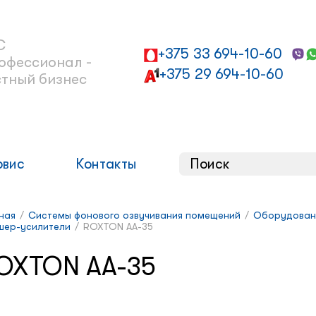
С
+375 33 694-10-60
офессионал -
+375 29 694-10-60
стный бизнес
рвис
Контакты
ная
/
Системы фонового озвучивания помещений
/
Оборудован
шер-усилители
/
ROXTON AA-35
OXTON AA-35