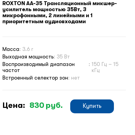
ROXTON AA-35 Трансляционный микшер-
усилитель мощностью 35Вт, 3
микрофонными, 2 линейными и 1
приоритетным аудиовходами
Масса
:
3.6 г
Выходная мощность
:
35 Вт
Воспроизводимый диапазон
:
150 Гц – 15
частот
кГц
Встроенный селектор зон
:
нет
Цена:
830
руб.
Купить