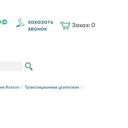
заказать
Заказ:
0
звонок
Вход для
юрлиц
ие Roxton
/
Трансляционные усилители
/