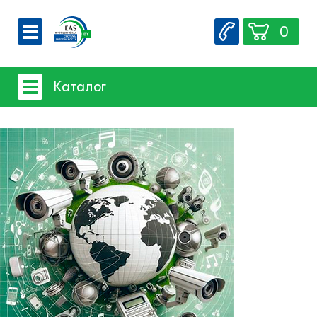
0
О компании
Каталог
Вакансии
Сервис
Системы видеонаблюдения
Контакты
Системы защиты товаров от краж
Счетчики посетителей
Защита товара на стеллажах
Системы фонового озвучивания
помещений