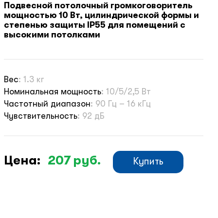
Подвесной потолочный громкоговоритель
мощностью 10 Вт, цилиндрической формы и
степенью защиты IP55 для помещений с
высокими потолками
Вес
:
1.3 кг
Номинальная мощность
:
10/5/2,5 Вт
Частотный диапазон
:
90 Гц – 16 кГц
Чувствительность
:
92 дБ
Цена:
207
руб.
Купить