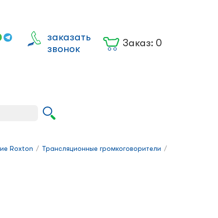
заказать
Заказ:
0
звонок
Вход для
юрлиц
ие Roxton
/
Трансляционные громкоговорители
/