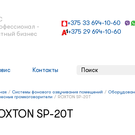
С
+375 33 694-10-60
офессионал -
+375 29 694-10-60
стный бизнес
рвис
Контакты
ная
/
Системы фонового озвучивания помещений
/
Оборудован
весные громкоговорители
/
ROXTON SP-20T
OXTON SP-20T