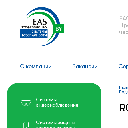
ЕА
Пр
че
О компании
Вакансии
Се
Глав
Под
Системы
R
видеонаблюдения
Системы защиты
товаров от краж